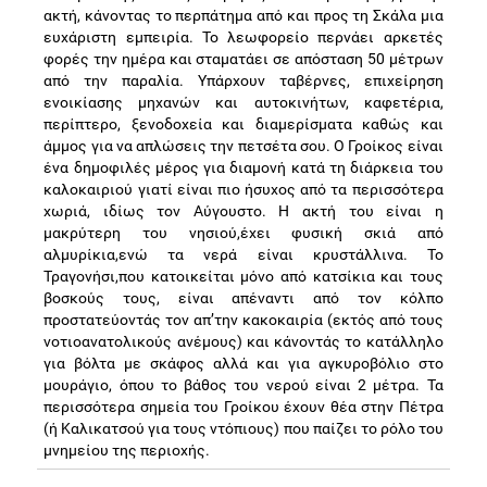
ακτή, κάνοντας το περπάτημα από και προς τη Σκάλα μια
ευχάριστη εμπειρία. Το λεωφορείο περνάει αρκετές
φορές την ημέρα και σταματάει σε απόσταση 50 μέτρων
από την παραλία. Υπάρχουν ταβέρνες, επιχείρηση
ενοικίασης μηχανών και αυτοκινήτων, καφετέρια,
περίπτερο, ξενοδοχεία και διαμερίσματα καθώς και
άμμος για να απλώσεις την πετσέτα σου. Ο Γροίκος είναι
ένα δημοφιλές μέρος για διαμονή κατά τη διάρκεια του
καλοκαιριού γιατί είναι πιο ήσυχος από τα περισσότερα
χωριά, ιδίως τον Αύγουστο. Η ακτή του είναι η
μακρύτερη του νησιού,έχει φυσική σκιά από
αλμυρίκια,ενώ τα νερά είναι κρυστάλλινα. Το
Τραγονήσι,που κατοικείται μόνο από κατσίκια και τους
βοσκούς τους, είναι απέναντι από τον κόλπο
προστατεύοντάς τον απ’την κακοκαιρία (εκτός από τους
νοτιοανατολικούς ανέμους) και κάνοντάς το κατάλληλο
για βόλτα με σκάφος αλλά και για αγκυροβόλιο στο
μουράγιο, όπου το βάθος του νερού είναι 2 μέτρα. Τα
περισσότερα σημεία του Γροίκου έχουν θέα στην Πέτρα
(ή Καλικατσού για τους ντόπιους) που παίζει το ρόλο του
μνημείου της περιοχής.