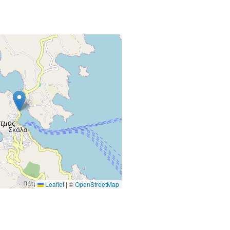
Leaflet
|
©
OpenStreetMap