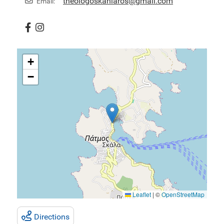
theologoskaniaros@gmail.com
Email:
+
−
Leaflet
|
©
OpenStreetMap
Directions