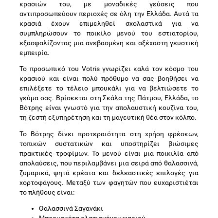
κρασιών του, με μοναδικές γεύσεις που
αντιπροσωπεύουν περιοχές σε όλη την Ελλάδα. Αυτά τα
κρασιά έχουν επιμεληθεί σχολαστικά για να
συμπληρώσουν το ποικίλο μενού του εστιατορίου,
εξασφαλίζοντας μια ανεβασμένη και αξέχαστη γευστική
εμπειρία.
Το προσωπικό του Votris γνωρίζει καλά τον κόσμο του
κρασιού και είναι πολύ πρόθυμο να σας βοηθήσει να
επιλέξετε το τέλειο μπουκάλι για να βελτιώσετε το
γεύμα σας. Βρίσκεται στη Σκάλα της Πάτμου, Ελλάδα, το
Βότρης είναι γνωστό για την απολαυστική κουζίνα του,
τη ζεστή εξυπηρέτηση και τη μαγευτική θέα στον κόλπο.
Το Βότρης δίνει προτεραιότητα στη χρήση φρέσκων,
τοπικών συστατικών και υποστηρίζει βιώσιμες
πρακτικές τροφίμων. Το μενού είναι μια ποικιλία από
απολαύσεις, που περιλαμβάνει μια σειρά από θαλασσινά,
ζυμαρικά, ψητά κρέατα και δελεαστικές επιλογές για
χορτοφάγους. Μεταξύ των φαγητών που ευχαριστιέται
το πλήθους είναι:
Θαλασσινά Σαγανάκι