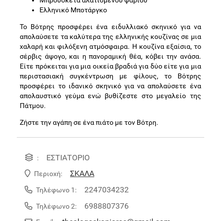
Μπρουσκέτα αλατισμένου ψαριού
Ελληνικό Μποτάργκο
Το Βότρης προσφέρει ένα ειδυλλιακό σκηνικό για να
απολαύσετε τα καλύτερα της ελληνικής κουζίνας σε μια
χαλαρή και φιλόξενη ατμόσφαιρα. Η κουζίνα εξαίσια, το
σέρβις άψογο, και η πανοραμική θέα, κόβει την ανάσα.
Είτε πρόκειται για μια οικεία βραδιά για δύο είτε για μια
περιστασιακή συγκέντρωση με φίλους, το Βότρης
προσφέρει το ιδανικό σκηνικό για να απολαύσετε ένα
απολαυστικό γεύμα ενώ βυθίζεστε στο μεγαλείο της
Πάτμου.
Ζήστε την αγάπη σε ένα πιάτο με τον Βότρη.
ΕΣΤΙΑΤΟΡΙΟ
:
ΣΚΑΛΑ
Περιοχή:
2247034232
Τηλέφωνο 1:
6988807376
Τηλέφωνο 2: