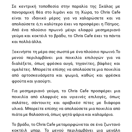
Σε κεντρική τοποθεσία στην παραλία της Σκάλας με
πανοραμική θέα στο λιμάνι και τη Χώρα, το Chris Cafe
είναι το ιδανικό μέρος για να χαλαρώσετε και να
απολαύσετε ό,τι καλύτερο έχει να προσφέρει η Πάτμος.
Από ένα πλούσιο πρωινό μέχρι ελαφρύ μεσημεριανό
γεύμα και κοκτέιλ το βράδυ, το Chris Cafe έχει τα πάντα
και πολλά άλλα.
Ξεκινήστε τη μέρα σας σωστά με ένα πλούσιο πρωινό.Το
μενού περιλαμβάνει μια ποικιλία επιλογών για να
διαλέξετε, όπως φρέσκα αυγά, τηγανίτες, βάφλες και
ομελέτες. Μπορείτε επίσης να απολαύσετε μια ποικιλία
από αρτοσκευάσματα και ψωμιά, καθώς και φρέσκα
φρούτα και γιαούρτι.
Για μεσημεριανό γεύμα, το Chris Cafe προσφέρει μια
ποικιλία από ελαφριές και υγιεινές επιλογές, όπως
σαλάτες, σάντουιτς και αραβικέσ πίτες με διάφορα
υλικά. Μπορείτε επίσης να απολαύσετε μια ποικιλία από
πιάτα με θαλασσινά, όπως ψητά ψάρια και καλαμάρια.
Το βράδυ, το Chris Cafe μεταμορφώνεται σε ένα ζωντανό
κοκτέιλ μπαρ. Το μενού περιλαμβάνει μια μεγάλη