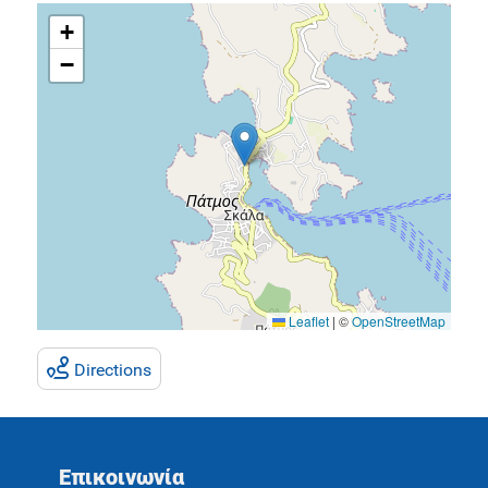
+
−
Leaflet
|
©
OpenStreetMap
Directions
Επικοινωνία